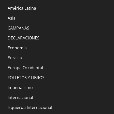
América Latina
Asia
CAMPAÑAS
Ganó Lula, siguen perdiendo los
DECLARACIONES
trabajadores
11 diciembre, 2022
Economía
Eurasia
Europa Occidental
FOLLETOS Y LIBROS
Imperialismo
COP 27: The extinction must go on… [La
Internacional
extinción debe continuar]
Izquierda Internacional
30 noviembre, 2022