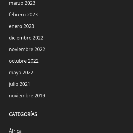
BOLIVIA: ¡Basta de soportar peleas
marzo 2023
interburguesas entre camachistas y
febrero 2023
masistas!
enero 2023
22 enero, 2023
diciembre 2022
noviembre 2022
octubre 2022
mayo 2022
julio 2021
Perú: sólo la revolución terminará con la
explotación y la decadencia económica y
noviembre 2019
social
23 diciembre, 2022
CATEGORÍAS
África