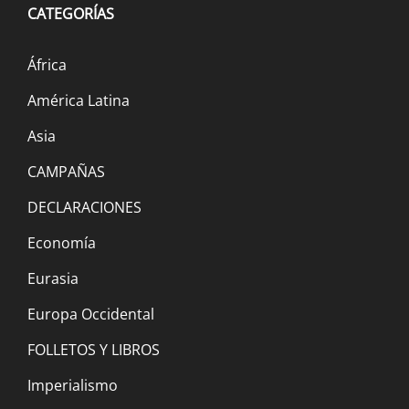
extinción debe continuar]
CATEGORÍAS
30 noviembre, 2022
África
Irán: El régimen islámico y el estado
América Latina
teocrático están en crisis, intensifica la
Asia
represión. ¡Abajo Raisi y Jamenei!
CAMPAÑAS
20 noviembre, 2022
DECLARACIONES
Economía
Eurasia
Europa Occidental
Un paso adelante en la lucha contra la
FOLLETOS Y LIBROS
extinción y la guerra
Imperialismo
3 noviembre, 2022