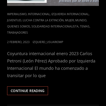
CAT
,
,
,
IMPERIALISMO
INTERNACIONAL
IZQUIERDA INTERNACIONAL
LINKS
,
,
,
,
JUVENTUD
LUCHA CONTRA LA EXTINCIÓN
MUJER
MUNDO
,
,
,
QUIENES SOMOS
SOLIDARIDAD INTERNACIONALISTA
TEMAS
TRABAJADORES
POSTED
2 FEBRERO, 2023
IZQUIERD_USUARIOWP
ON
Coyuntura internacional enero 2023 Carlos
Petroni (León Pérez) Aprobado por Izquierda
Internacional El mundo ha comenzado a
transitar por lo que
POLICRISIS:
CONTINUE READING
COYUNTURA
INTERNACIONAL