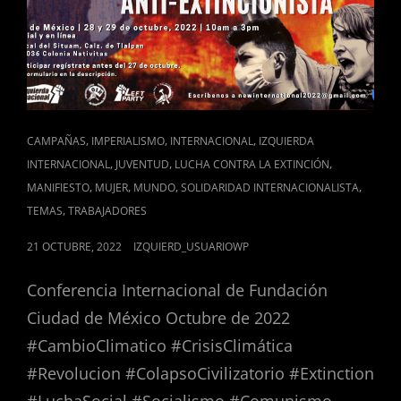
EXTINCIÓN
Y
LA
GUERRA
CAT
,
,
,
CAMPAÑAS
IMPERIALISMO
INTERNACIONAL
IZQUIERDA
LINKS
,
,
,
INTERNACIONAL
JUVENTUD
LUCHA CONTRA LA EXTINCIÓN
,
,
,
,
MANIFIESTO
MUJER
MUNDO
SOLIDARIDAD INTERNACIONALISTA
,
TEMAS
TRABAJADORES
POSTED
21 OCTUBRE, 2022
IZQUIERD_USUARIOWP
ON
Conferencia Internacional de Fundación
Ciudad de México Octubre de 2022
#CambioClimatico #CrisisClimática
#Revolucion #ColapsoCivilizatorio #Extinction
#LuchaSocial #Socialismo #Comunismo