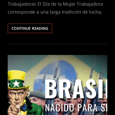
Trabajadoras El Día de la Mujer Trabajadora
corresponde a una larga tradición de lucha,
8
CONTINUE READING
DE
MARZO:
A
SEGUIR
EL
EJEMPLO
DE
LAS
MUJERES
IRANÍES
Y
AFGANAS,
LUCHAR
CONTRA
EL
FUNDAMENTALISMO