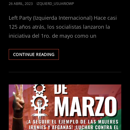
POSTED
26 ABRIL, 2023
IZQUIERD_USUARIOWP
ON
Left Party (Izquierda Internacional) Hace casi
125 años atrás, los socialistas lanzaron la
iniciativa del 1ro. de mayo como un
¡POR
CONTINUE READING
UN
1RO
DE
MAYO
OBRERO,
SOCIALISTA
E
INTERNACIONALISTA!