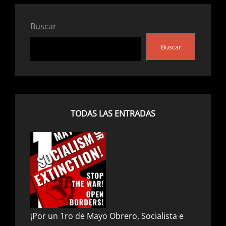
LEFT
PARTY,
Buscar
OIR,
ORGANIZACION
Buscar
DE
IZQUIERDA
REVOLUCIONARIA
Y
SOCIALISMO
O
TODAS LAS ENTRADAS
EXTINCIÓN
–
MÉXICO
¡Por un 1ro de Mayo Obrero, Socialista e