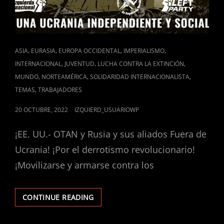
CAT
,
,
,
,
ASIA
EURASIA
EUROPA OCCIDENTAL
IMPERIALISMO
LINKS
,
,
,
INTERNACIONAL
JUVENTUD
LUCHA CONTRA LA EXTINCIÓN
,
,
,
MUNDO
NORTEAMÉRICA
SOLIDARIDAD INTERNACIONALISTA
,
TEMAS
TRABAJADORES
POSTED
20 OCTUBRE, 2022
IZQUIERD_USUARIOWP
ON
¡EE. UU.- OTAN y Rusia y sus aliados Fuera de
Ucrania! ¡Por el derrotismo revolucionario!
¡Movilizarse y armarse contra los
TESIS
CONTINUE READING
SOBRE
LA