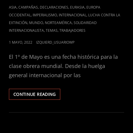
CAT
,
,
,
,
ASIA
CAMPAÑAS
DECLARACIONES
EURASIA
EUROPA
LINKS
,
,
,
OCCIDENTAL
IMPERIALISMO
INTERNACIONAL
LUCHA CONTRA LA
,
,
,
EXTINCIÓN
MUNDO
NORTEAMÉRICA
SOLIDARIDAD
,
,
INTERNACIONALISTA
TEMAS
TRABAJADORES
POSTED
1 MAYO, 2022
IZQUIERD_USUARIOWP
ON
El 1º de Mayo es una fecha histórica para la
clase obrera mundial. Desde la huelga
general internacional por las
DECLARACIÓN
CONTINUE READING
DEL
1O
DE
MAYO
IZQUIERDA
INTERNACIONAL,