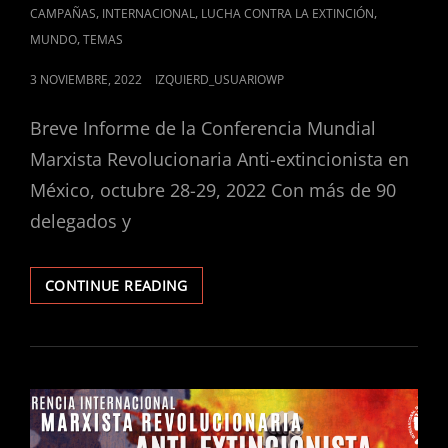
CAT
,
,
,
CAMPAÑAS
INTERNACIONAL
LUCHA CONTRA LA EXTINCIÓN
LINKS
,
MUNDO
TEMAS
POSTED
3 NOVIEMBRE, 2022
IZQUIERD_USUARIOWP
ON
Breve Informe de la Conferencia Mundial
Marxista Revolucionaria Anti-extincionista en
México, octubre 28-29, 2022 Con más de 90
delegados y
UN
CONTINUE READING
PASO
ADELANTE
EN
LA
LUCHA
CONTRA
LA