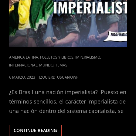
Y
EL
FEMINICIDIO
CAT
,
,
,
AMÉRICA LATINA
FOLLETOS Y LIBROS
IMPERIALISMO
LINKS
,
,
INTERNACIONAL
MUNDO
TEMAS
POSTED
6 MARZO, 2023
IZQUIERD_USUARIOWP
ON
¿Es Brasil una nación imperialista? Puesto en
términos sencillos, el carácter imperialista de
una nación dentro del sistema capitalista, se
BRASIL:
CONTINUE READING