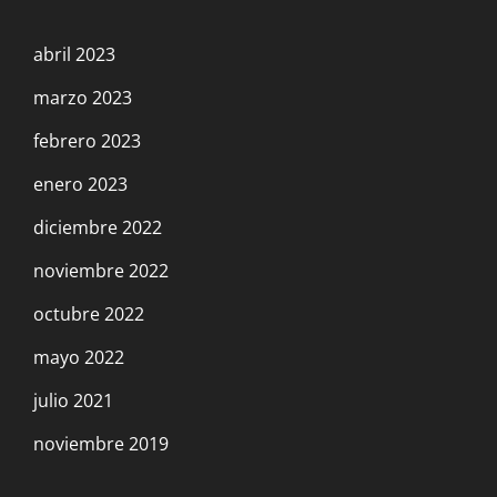
masistas!
abril 2023
22 enero, 2023
marzo 2023
febrero 2023
Perú: sólo la revolución terminará con la
explotación y la decadencia económica y
enero 2023
social
diciembre 2022
23 diciembre, 2022
noviembre 2022
octubre 2022
Ganó Lula, siguen perdiendo los
mayo 2022
trabajadores
11 diciembre, 2022
julio 2021
noviembre 2019
COP 27: The extinction must go on… [La