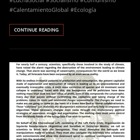
#CalentamientoGlobal #Ecología
MANIFIESTO
CONTINUE READING
POR
UNA
NUEVA
INTERNACIONAL
MARXISTA
REVOLUCIONARIA
Y
ANTI-
EXTINCIONISTA