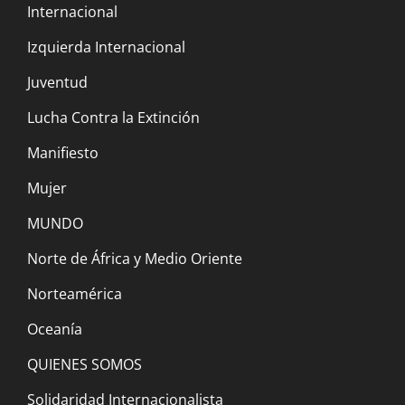
Internacional
Izquierda Internacional
Manifiesto por una Nueva Internacional
Juventud
Marxista Revolucionaria y Anti-Extincionista
21 octubre, 2022
Lucha Contra la Extinción
Manifiesto
Mujer
MUNDO
Norte de África y Medio Oriente
CARTA ABIERTA A LOS CIENTÍFICOS
Norteamérica
21 octubre, 2022
Oceanía
QUIENES SOMOS
Solidaridad Internacionalista