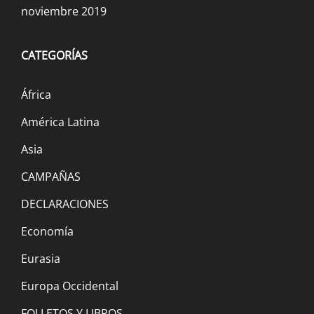
noviembre 2019
CATEGORÍAS
África
Ganó Lula, siguen perdiendo los
América Latina
trabajadores
11 diciembre, 2022
Asia
CAMPAÑAS
COP 27: The extinction must go on… [La
DECLARACIONES
extinción debe continuar]
Economía
30 noviembre, 2022
Eurasia
Irán: El régimen islámico y el estado
Europa Occidental
teocrático están en crisis, intensifica la
FOLLETOS Y LIBROS