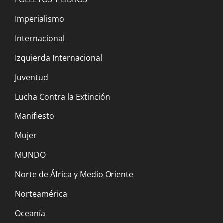
represión. ¡Abajo Raisi y Jamenei!
Imperialismo
20 noviembre, 2022
Internacional
Un paso adelante en la lucha contra la
Izquierda Internacional
extinción y la guerra
Juventud
3 noviembre, 2022
Lucha Contra la Extinción
Manifiesto
Manifiesto por una Nueva Internacional
Mujer
Marxista Revolucionaria y Anti-Extincionista
21 octubre, 2022
MUNDO
Norte de África y Medio Oriente
CARTA ABIERTA A LOS CIENTÍFICOS
Norteamérica
21 octubre, 2022
Oceanía