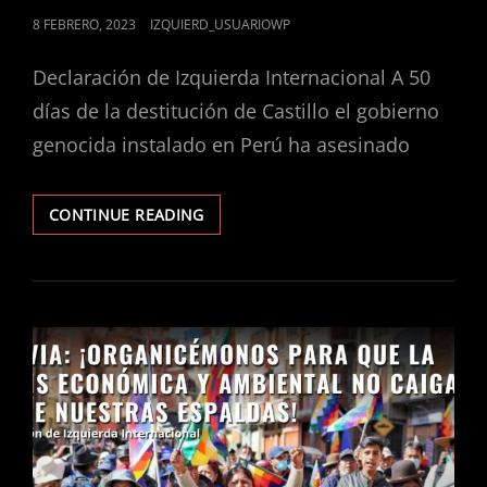
POSTED
8 FEBRERO, 2023
IZQUIERD_USUARIOWP
ON
Declaración de Izquierda Internacional A 50
días de la destitución de Castillo el gobierno
genocida instalado en Perú ha asesinado
PERÚ:
CONTINUE READING
LOS
OBREROS
Y
CAMPESINOS
DEBEN
LUCHAR
POR
EL
PODER
PARA
EVITAR