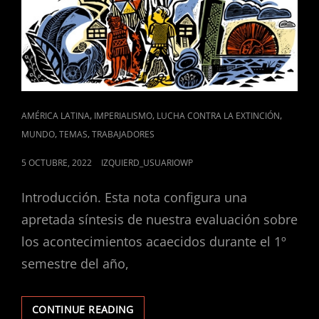
CAT
,
,
,
AMÉRICA LATINA
IMPERIALISMO
LUCHA CONTRA LA EXTINCIÓN
LINKS
,
,
MUNDO
TEMAS
TRABAJADORES
POSTED
5 OCTUBRE, 2022
IZQUIERD_USUARIOWP
ON
Introducción. Esta nota configura una
apretada síntesis de nuestra evaluación sobre
los acontecimientos acaecidos durante el 1º
semestre del año,
ARGENTINA,
CONTINUE READING