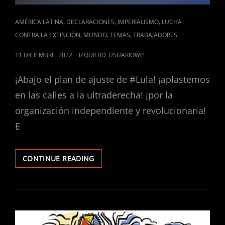
CAT
,
,
,
AMÉRICA LATINA
DECLARACIONES
IMPERIALISMO
LUCHA
LINKS
,
,
,
CONTRA LA EXTINCIÓN
MUNDO
TEMAS
TRABAJADORES
POSTED
11 DICIEMBRE, 2022
IZQUIERD_USUARIOWP
ON
¡Abajo el plan de ajuste de #Lula! ¡aplastemos
en las calles a la ultraderecha! ¡por la
organización independiente y revolucionaria!
E
GANÓ
CONTINUE READING
LULA,
SIGUEN
PERDIENDO
LOS
TRABAJADORES