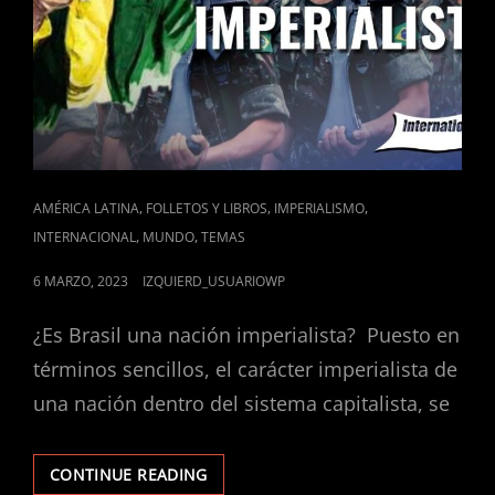
Y
EL
FEMINICIDIO
CAT
,
,
,
AMÉRICA LATINA
FOLLETOS Y LIBROS
IMPERIALISMO
LINKS
,
,
INTERNACIONAL
MUNDO
TEMAS
POSTED
6 MARZO, 2023
IZQUIERD_USUARIOWP
ON
¿Es Brasil una nación imperialista? Puesto en
términos sencillos, el carácter imperialista de
una nación dentro del sistema capitalista, se
BRASIL:
CONTINUE READING