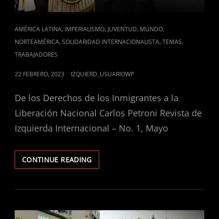
CAT
,
,
,
,
AMÉRICA LATINA
IMPERIALISMO
JUVENTUD
MUNDO
LINKS
,
,
,
NORTEAMÉRICA
SOLIDARIDAD INTERNACIONALISTA
TEMAS
TRABAJADORES
POSTED
22 FEBRERO, 2023
IZQUIERD_USUARIOWP
ON
De los Derechos de los Inmigrantes a la
Liberación Nacional Carlos Petroni Revista de
Izquierda Internacional – No. 1, Mayo
EEUU/MÉXICO:
CONTINUE READING
LA
VENGANZA
DE
MOCTEZUMA