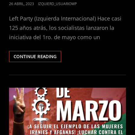
POSTED
26 ABRIL, 2023
IZQUIERD_USUARIOWP
ON
Left Party (Izquierda Internacional) Hace casi
125 años atrás, los socialistas lanzaron la
iniciativa del 1ro. de mayo como un
¡POR
CONTINUE READING
UN
1RO
DE
MAYO
OBRERO,
SOCIALISTA
E
INTERNACIONALISTA!