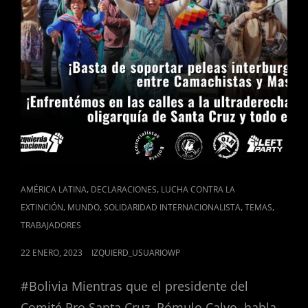
LA
DERROTA
CAT
,
,
AMÉRICA LATINA
DECLARACIONES
LUCHA CONTRA LA
LINKS
,
,
,
,
EXTINCIÓN
MUNDO
SOLIDARIDAD INTERNACIONALISTA
TEMAS
TRABAJADORES
POSTED
22 ENERO, 2023
IZQUIERD_USUARIOWP
ON
#Bolivia Mientras que el presidente del
Comité Pro Santa Cruz, Rómulo Calvo, habla