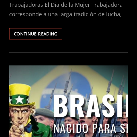
Trabajadoras El Día de la Mujer Trabajadora
corresponde a una larga tradición de lucha,
8
CONTINUE READING
DE
MARZO:
A
SEGUIR
EL
EJEMPLO
DE
LAS
MUJERES
IRANÍES
Y
AFGANAS,
LUCHAR
CONTRA
EL
FUNDAMENTALISMO