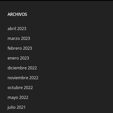
BOLIVIA: ¡Basta de soportar peleas
ARCHIVOS
interburguesas entre camachistas y
masistas!
abril 2023
22 enero, 2023
marzo 2023
febrero 2023
enero 2023
diciembre 2022
noviembre 2022
Perú: sólo la revolución terminará con la
explotación y la decadencia económica y
octubre 2022
social
mayo 2022
23 diciembre, 2022
julio 2021