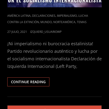
CAT
,
,
,
AMÉRICA LATINA
DECLARACIONES
IMPERIALISMO
LUCHA
LINKS
,
,
,
CONTRA LA EXTINCIÓN
MUNDO
NORTEAMÉRICA
TEMAS
POSTED
27 JULIO, 2021
IZQUIERD_USUARIOWP
ON
¡Ni imperialismo ni burocracia estalinista!
Partido revolucionario auténtico y lucha por
el socialismo internacionalista Declaración de
Izquierda Internacional (Left Party,
CUBA:
CONTINUE READING
¡POR
UNA
NUEVA
REVOLUCIÓN!
Navegación