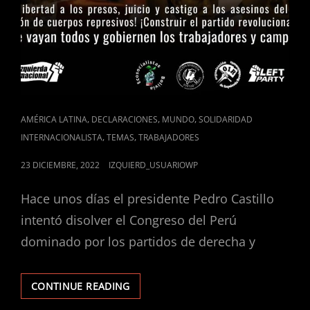
CAT
,
,
,
AMÉRICA LATINA
DECLARACIONES
MUNDO
SOLIDARIDAD
LINKS
,
,
INTERNACIONALISTA
TEMAS
TRABAJADORES
POSTED
23 DICIEMBRE, 2022
IZQUIERD_USUARIOWP
ON
Hace unos días el presidente Pedro Castillo
intentó disolver el Congreso del Perú
dominado por los partidos de derecha y
PERÚ:
CONTINUE READING
SÓLO